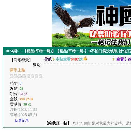
<074期>：【精品(平特一尾)】【精品(平特一尾)】D不怕口袋没钱装,就怕
导航
本帖查看
6487
次
查看〖
【马场得意】
级别:
新手上路
精华:
0
发帖:
98
积分:
98 分
金钱:
490 RMB
贡献值:
98 点
注册:2023-11-22
登录:2025-05-21
历史记录
【给我顶一帖】
您的“顶贴”是对我最大的支持、是给了我