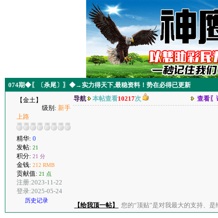
074期◆〖〔杀尾〕〗◆→实力得天下,最稳资料！势在必得已更新
导航
本帖查看
10217
次
查看〖
【金土】
级别:
新手
上路
精华:
0
发帖:
21
积分:
21 分
金钱:
212 RMB
贡献值:
21 点
注册:2023-11-22
登录:2025-05-24
历史记录
【给我顶一帖】
您的“顶贴”是对我最大的支持、是给了我