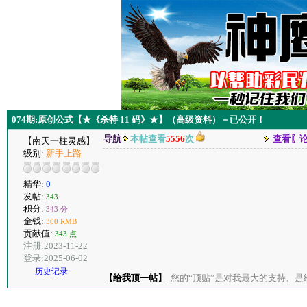
074期:原创公式【★《杀特 11 码》★】（高级资料）－已公开！
导航
本帖查看
5556
次
查看〖
【南天一柱灵感】
级别:
新手上路
精华:
0
发帖:
343
积分:
343 分
金钱:
300 RMB
贡献值:
343 点
注册:2023-11-22
登录:2025-06-02
历史记录
【给我顶一帖】
您的“顶贴”是对我最大的支持、是给了我