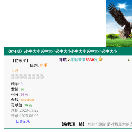
《074期》:必中大小必中大小必中大小必中大小必中大小必中大小
导航
本帖查看
8330
次
【捞家罗】
级别:
新手
上路
精华:
0
发帖:
26
积分:
26 分
金钱:
405 RMB
贡献值:
26 点
注册:2023-11-22
登录:2025-06-06
历史记录
【给我顶一帖】
您的“顶贴”是对我最大的支持