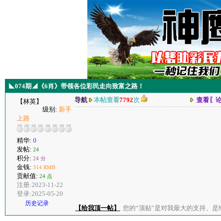
◣074期◢《6肖》带领各位彩民走向致富之路！
导航
本帖查看
7792
次
查看〖
【林英】
级别:
新手
上路
精华:
0
发帖:
24
积分:
24 分
金钱:
314 RMB
贡献值:
24 点
注册:2023-11-22
登录:2025-05-20
历史记录
【给我顶一帖】
您的“顶贴”是对我最大的支持、是给了我