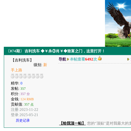
〔074期〕 吉利洗车 ◆￥杀③肖￥◆致富之门，这里打开！
导航
本帖查看
6492
次
【吉利洗车】
级别:
新
手上路
精华:
0
发帖:
357
积分:
357 分
金钱:
124 RMB
贡献值:
357 点
注册:2023-11-22
登录:2025-05-21
历史记录
【给我顶一帖】
您的“顶贴”是对我最大的支持