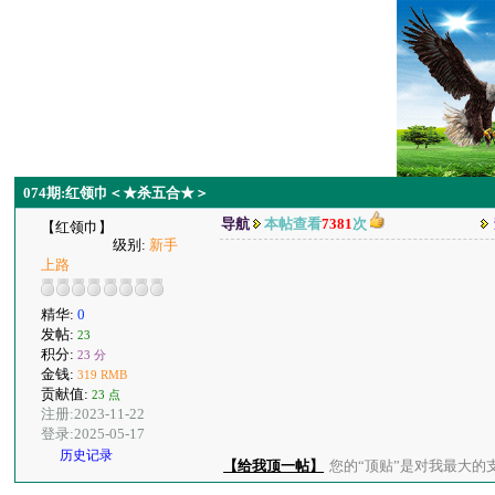
074期:红领巾＜★杀五合★＞
导航
本帖查看
7381
次
【红领巾】
级别:
新手
上路
精华:
0
发帖:
23
积分:
23 分
金钱:
319 RMB
贡献值:
23 点
注册:2023-11-22
登录:2025-05-17
历史记录
【给我顶一帖】
您的“顶贴”是对我最大的支持