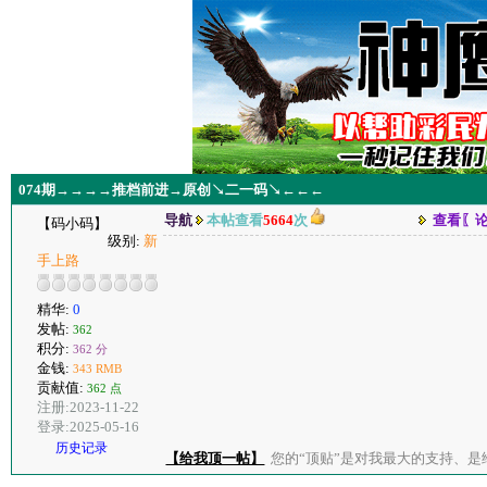
074期→→→→推档前进→原创↘二一码↘←←←
导航
本帖查看
5664
次
查看〖
【码小码】
级别:
新
手上路
精华:
0
发帖:
362
积分:
362 分
金钱:
343 RMB
贡献值:
362 点
注册:2023-11-22
登录:2025-05-16
历史记录
【给我顶一帖】
您的“顶贴”是对我最大的支持、是给了我