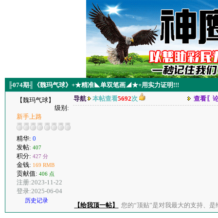
╟074期╢《魏玛气球》+★精准◣单双笔画◢★+用实力证明!!!
导航
本帖查看
5692
次
查看〖
【魏玛气球】
级别:
新手上路
精华:
0
发帖:
407
积分:
427 分
金钱:
169 RMB
贡献值:
406 点
注册:2023-11-22
登录:2025-06-04
历史记录
【给我顶一帖】
您的“顶贴”是对我最大的支持、是给了我