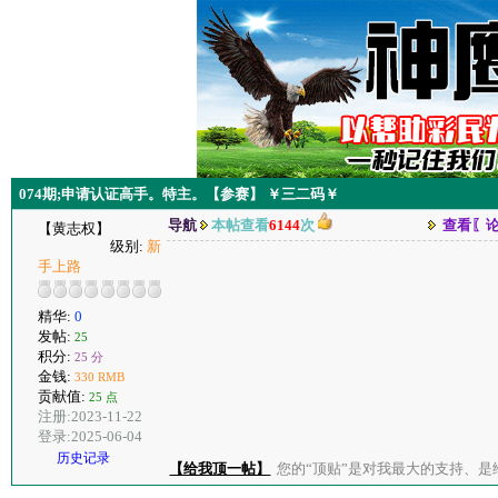
074期;申请认证高手。特主。【参赛】 ￥三二码￥
导航
本帖查看
6144
次
查看〖
【黄志权】
级别:
新
手上路
精华:
0
发帖:
25
积分:
25 分
金钱:
330 RMB
贡献值:
25 点
注册:2023-11-22
登录:2025-06-04
历史记录
【给我顶一帖】
您的“顶贴”是对我最大的支持、是给了我