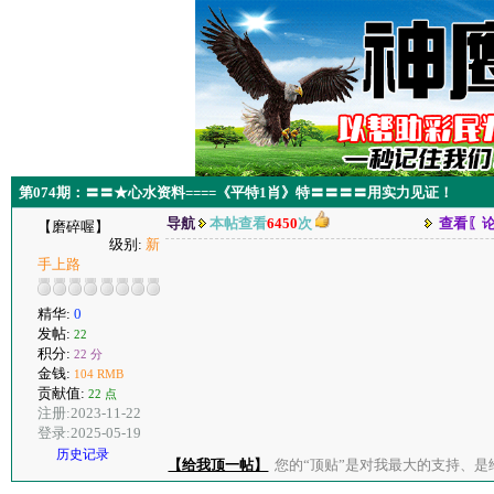
第074期：〓〓★心水资料====《平特1肖》特〓〓〓〓用实力见证！
导航
本帖查看
6450
次
查看〖
【磨碎喔】
级别:
新
手上路
精华:
0
发帖:
22
积分:
22 分
金钱:
104 RMB
贡献值:
22 点
注册:2023-11-22
登录:2025-05-19
历史记录
【给我顶一帖】
您的“顶贴”是对我最大的支持、是给了我