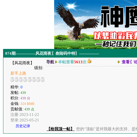
074期—————风花雨夜〖叁陆码中特〗—————
导航
本帖查看
5613
次
查看〖
【风花雨夜】
级别:
新手上路
精华:
0
发帖:
439
积分:
439 分
金钱:
324 RMB
贡献值:
439 点
注册:2023-11-22
登录:2025-05-21
历史记录
【给我顶一帖】
您的“顶贴”是对我最大的支持、是给了我