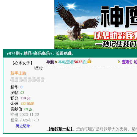
┏074期┓精品≮高码底码≯，长跟稳赚。
导航
本帖查看
5635
次
查看〖
【心水女子】
级别:
新手上路
精华:
0
发帖:
92
积分:
110 分
金钱:
132 RMB
贡献值:
89 点
注册:2023-11-22
登录:2025-05-13
历史记录
【给我顶一帖】
您的“顶贴”是对我最大的支持、是给了我