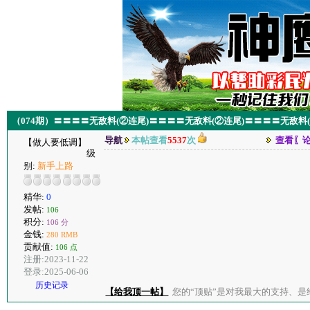
（074期）〓〓〓〓无敌料(②连尾)〓〓〓〓无敌料(②连尾)〓〓〓〓无敌料
导航
本帖查看
5537
次
查看〖
【做人要低调】
级
别:
新手上路
精华:
0
发帖:
106
积分:
106 分
金钱:
280 RMB
贡献值:
106 点
注册:2023-11-22
登录:2025-06-06
历史记录
【给我顶一帖】
您的“顶贴”是对我最大的支持、是给了我