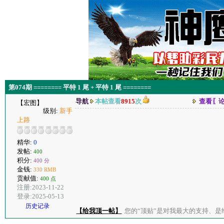
第074期 ======== 平特 1 尾 + 平特 1 尾 ========
导航
本帖查看
8915
次
查看〖
【宏图】
级别:
新手
上路
精华:
0
发帖:
400
积分:
400 分
金钱:
330 RMB
贡献值:
400 点
注册:2023-11-22
登录:2025-05-13
历史记录
【给我顶一帖】
您的“顶贴”是对我最大的支持、是给了我