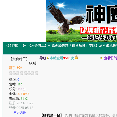
〈074期〉 【┥《六合特工》┥原创经典精「前肖后肖」专区】从不跟风最早
导航
本帖查看
9583
次
查看〖
【六合特工】
级别:
新手上路
精华:
0
发帖:
100
积分:
152 分
金钱:
212 RMB
贡献值:
91 点
注册:2023-11-22
登录:2025-05-13
历史记录
【给我顶一帖】
您的“顶贴”是对我最大的支持、是给了我