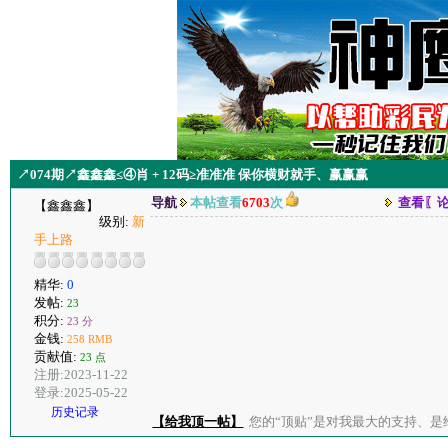
↗074期↗鑫鑫鑫≤④肖 + 12码≥准准准 保你横财就手、赢赢赢
导航
本帖查看
6703
次
查看〖
【鑫鑫鑫】
级别:
新
手上路
精华:
0
发帖:
23
积分:
23 分
金钱:
258 RMB
贡献值:
23 点
注册:2023-11-22
登录:2025-05-22
历史记录
【给我顶一帖】
您的“顶贴”是对我最大的支持、是给了我