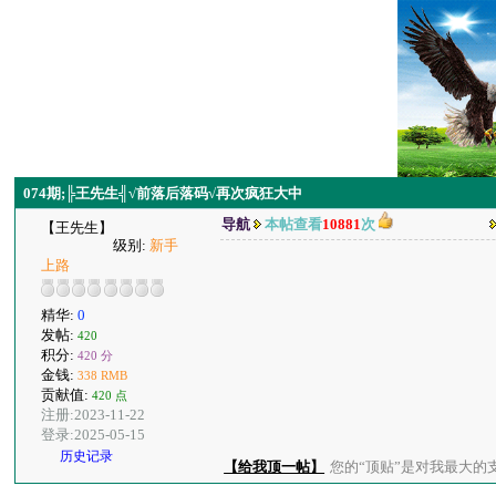
074期;╠王先生╣√前落后落码√再次疯狂大中
导航
本帖查看
10881
次
【王先生】
级别:
新手
上路
精华:
0
发帖:
420
积分:
420 分
金钱:
338 RMB
贡献值:
420 点
注册:2023-11-22
登录:2025-05-15
历史记录
【给我顶一帖】
您的“顶贴”是对我最大的支持