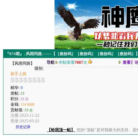
『074期』↓风雨同路↓------【［叁拾码］［叁拾码］［叁拾码］［叁拾码］】--
导航
本帖查看
7087
次
查看〖
【风雨同路】
级别:
新手上路
精华:
0
发帖:
23
积分:
23 分
金钱:
234 RMB
贡献值:
23 点
注册:2023-11-22
登录:2025-05-22
历史记录
【给我顶一帖】
您的“顶贴”是对我最大的支持、是给了我