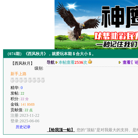
（074期）《西风秋月》，就爱玩本期＄合大小＄。
导航
本帖查看
2536
次
查看〖
【西风秋月】
级别:
新手上路
精华:
0
发帖:
22
积分:
22 分
金钱:
141 RMB
贡献值:
22 点
注册:2023-11-22
登录:2025-06-06
历史记录
【给我顶一帖】
您的“顶贴”是对我最大的支持、是给了我