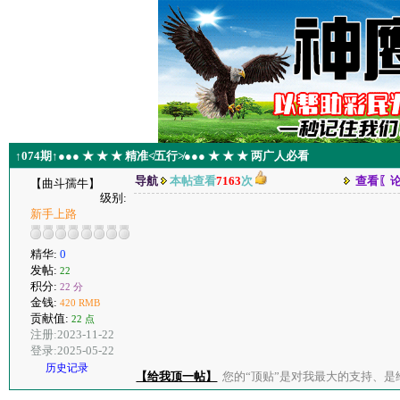
↑074期↑●●● ★ ★ ★ 精准≮五行≯●●● ★ ★ ★ 两广人必看
导航
本帖查看
7163
次
查看〖
【曲斗孺牛】
级别:
新手上路
精华:
0
发帖:
22
积分:
22 分
金钱:
420 RMB
贡献值:
22 点
注册:2023-11-22
登录:2025-05-22
历史记录
【给我顶一帖】
您的“顶贴”是对我最大的支持、是给了我