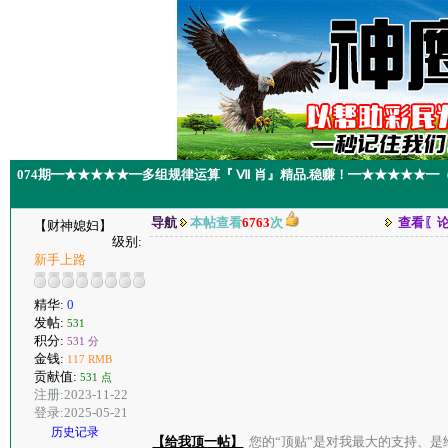
074期━★★★★★━多组规律运算『 Ⅶ 肖』精品.稳赚！━★★★★★━
导航
本帖查看
6763
次
查看〖
【财神媳妇】
级别:
新手上路
精华:
0
发帖:
531
积分:
531 分
金钱:
117 RMB
贡献值:
531 点
注册:2023-11-22
登录:2025-05-21
历史记录
【给我顶一帖】
您的“顶贴”是对我最大的支持、是给了我