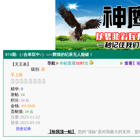
074期:（√合单双中√）===辉煌的纪录无人能破！
导航
本帖查看
3197
次
查看〖
【天王表】
级别:
新
手上路
精华:
0
发帖:
24
积分:
24 分
金钱:
409 RMB
贡献值:
24 点
注册:2023-11-22
登录:2025-05-19
历史记录
【给我顶一帖】
您的“顶贴”是对我最大的支持、是给了我