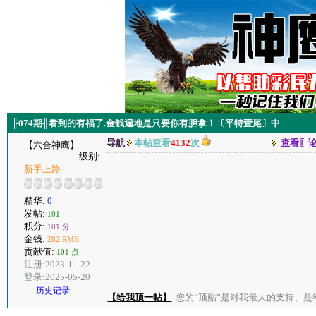
╟074期╢看到的有福了.金钱遍地是只要你有胆拿！〔平特壹尾〕中
导航
本帖查看
4132
次
查看〖
【六合神鹰】
级别:
新手上路
精华:
0
发帖:
101
积分:
101 分
金钱:
282 RMB
贡献值:
101 点
注册:2023-11-22
登录:2025-05-20
历史记录
【给我顶一帖】
您的“顶贴”是对我最大的支持、是给了我