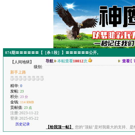
074期〓〓〓〓〓〓【［杀 Ⅰ 段］】〓〓〓〓〓〓公开。
导航
本帖查看
10012
次
查看〖
【人间地狱】
级别:
新手上路
精华:
0
发帖:
23
积分:
23 分
金钱:
114 RMB
贡献值:
23 点
注册:2023-11-22
登录:2025-05-22
历史记录
【给我顶一帖】
您的“顶贴”是对我最大的支持、是给了我