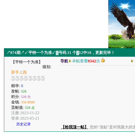
↗074期↗↙平特一个为准↙▓号码 31 个▓12中10，更新完毕！
导航
本帖查看
9342
次
【平特一个为准】
级别:
新手上路
精华:
0
发帖:
526
积分:
526 分
金钱:
356 RMB
贡献值:
526 点
注册:2023-11-22
登录:2025-05-21
历史记录
【给我顶一帖】
您的“顶贴”是对我最大的支持