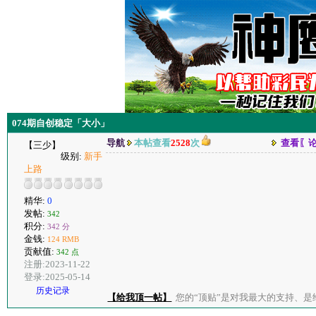
074期自创稳定「大小」
导航
本帖查看
2528
次
查看〖
【三少】
级别:
新手
上路
精华:
0
发帖:
342
积分:
342 分
金钱:
124 RMB
贡献值:
342 点
注册:2023-11-22
登录:2025-05-14
历史记录
【给我顶一帖】
您的“顶贴”是对我最大的支持、是给了我