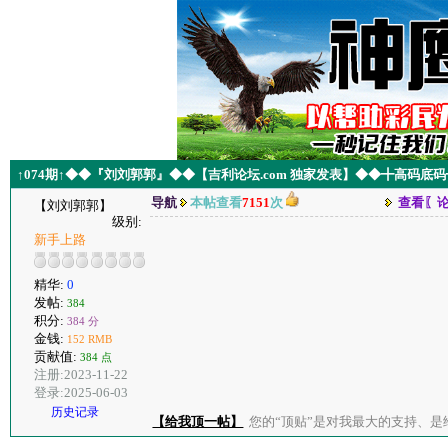
↑074期↑◆◆『刘刘郭郭』◆◆【吉利论坛.com 独家发表】◆◆╋高码底
导航
本帖查看
7151
次
查看〖
【刘刘郭郭】
级别:
新手上路
精华:
0
发帖:
384
积分:
384 分
金钱:
152 RMB
贡献值:
384 点
注册:2023-11-22
登录:2025-06-03
历史记录
【给我顶一帖】
您的“顶贴”是对我最大的支持、是给了我