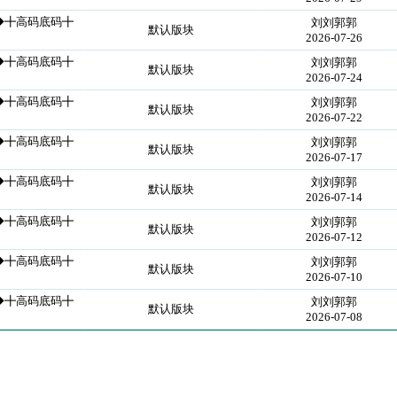
◆◆╋高码底码╋
刘刘郭郭
默认版块
2026-07-26
◆◆╋高码底码╋
刘刘郭郭
默认版块
2026-07-24
◆◆╋高码底码╋
刘刘郭郭
默认版块
2026-07-22
◆◆╋高码底码╋
刘刘郭郭
默认版块
2026-07-17
◆◆╋高码底码╋
刘刘郭郭
默认版块
2026-07-14
◆◆╋高码底码╋
刘刘郭郭
默认版块
2026-07-12
◆◆╋高码底码╋
刘刘郭郭
默认版块
2026-07-10
◆◆╋高码底码╋
刘刘郭郭
默认版块
2026-07-08