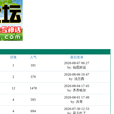
回复
人气
最后发表
2026-08-07 06:27
1
181
by: 仙思好运
2026-08-06 10:47
2
376
by: 法兰西
2026-08-04 17:45
12
1478
by: 齐齐哈尔
2026-08-01 17:49
4
595
by: 兵哥
2026-07-30 12:53
4
694
by: 花儿红了