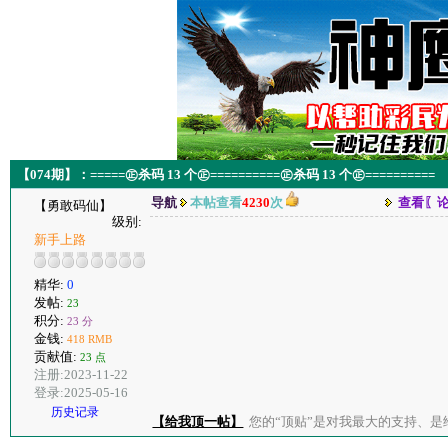
【074期】：=====㊣杀码 13 个㊣==========㊣杀码 13 个㊣==========
导航
本帖查看
4230
次
查看〖
【勇敢码仙】
级别:
新手上路
精华:
0
发帖:
23
积分:
23 分
金钱:
418 RMB
贡献值:
23 点
注册:2023-11-22
登录:2025-05-16
历史记录
【给我顶一帖】
您的“顶贴”是对我最大的支持、是给了我