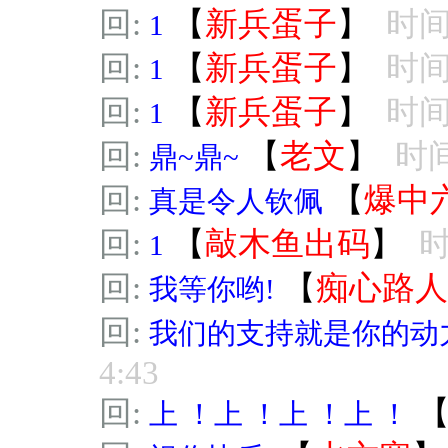
回:
【
新兵蛋子
】
时间:
1
回:
【
新兵蛋子
】
时间:
1
回:
【
新兵蛋子
】
时间:
1
回:
【
老文
】
时间
鼎~鼎~
回:
【
爆中
真是令人钦佩
回:
【
敲木鱼出码
】
时
1
回:
【
痴心路
我等你哟!
回:
我们的支持就是你的动力
4:43
回:
上 ！上 ！上 ！上 ！