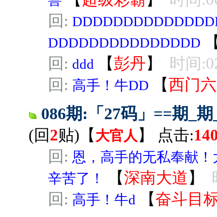
兽
回:
DDDDDDDDDDDDDD
DDDDDDDDDDDDDDD
回:
【
彭丹
】
时间:02
ddd
回:
【
西门六
高手！牛DD
086期:「27码」==期_期
(回
2
贴)
【
】
点击:
14
大官人
回:
恩，高手的无私奉献！
【
深南大道
】
辛苦了！
回:
【
奋斗目
高手！牛d