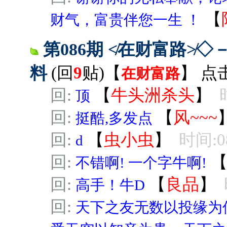
【
财气，富贵伴您一生 ！
第086期 ≮在财富路≯
料
(回
9
贴)
【
】
点击
在财富路
回:
【
牛头洲杀头
】
顶
回:
【
风~~~
挺酷,多发点
回:
【
虫小虫
】
时间:08
d
回:
不错啊! 一个字牛啊!
回:
【
良品
】
高手！牛D
回:
天下之友无数以投缘为