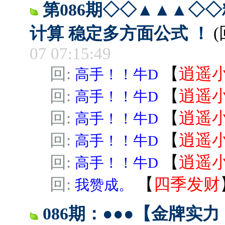
第086期◇◇▲▲▲◇◇
计算 稳定多方面公式 ！
(
07 07:15:49
回:
【
逍遥
高手！！牛D
回:
【
逍遥
高手！！牛D
回:
【
逍遥
高手！！牛D
回:
【
逍遥
高手！！牛D
回:
【
逍遥
高手！！牛D
回:
【
四季发财
我赞成。
086期：●●●【金牌实