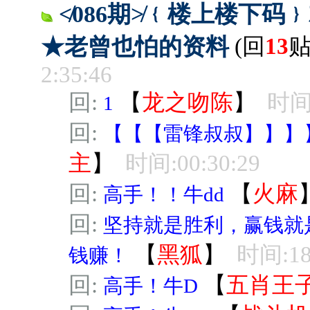
≮086期≯﹛楼上楼下码
★老曾也怕的资料
(回
13
贴
2:35:46
回:
【
龙之吻陈
】
时间:
1
回:
【【【雷锋叔叔】】】】
主
】
时间:00:30:29
回:
【
火麻
高手！！牛dd
回:
坚持就是胜利，赢钱就
【
黑狐
】
时间:18
钱赚！
回:
【
五肖王
高手！牛D