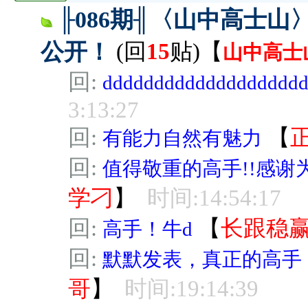
╟086期╢〈山中高士
公开！
(回
15
贴)
【
山中高士
回:
ddddddddddddddddddd
3:13:27
回:
【
有能力自然有魅力
回:
值得敬重的高手!!感谢
学刁
】
时间:14:54:17
回:
【
长跟稳
高手！牛d
回:
默默发表，真正的高手
哥
】
时间:19:14:39