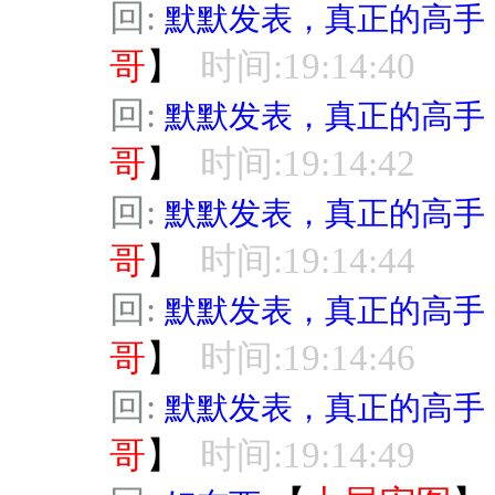
回:
默默发表，真正的高手
哥
】
时间:19:14:40
回:
默默发表，真正的高手
哥
】
时间:19:14:42
回:
默默发表，真正的高手
哥
】
时间:19:14:44
回:
默默发表，真正的高手
哥
】
时间:19:14:46
回:
默默发表，真正的高手
哥
】
时间:19:14:49