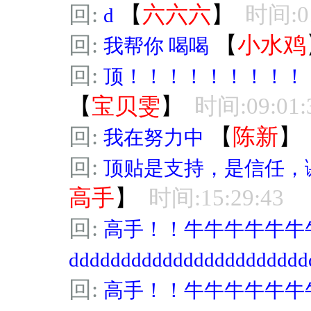
回:
【
六六六
】
时间:01
d
回:
【
小水鸡
我帮你 喝喝
回:
顶！！！！！！！！！
【
宝贝雯
】
时间:09:01:
回:
【
陈新
】
我在努力中
回:
顶贴是支持，是信任，
高手
】
时间:15:29:43
回:
高手！！牛牛牛牛牛牛牛
ddddddddddddddddddddddd
回:
高手！！牛牛牛牛牛牛牛