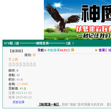
074期. 2波 ━━━━━倾情发表━━━━━ 2波 ！
导航
本帖查看
4135
次
查看〖
【波浪鼓】
级别:
新
手上路
精华:
0
发帖:
43
积分:
43 分
金钱:
221 RMB
贡献值:
43 点
注册:2023-11-22
登录:2025-05-22
历史记录
【给我顶一帖】
您的“顶贴”是对我最大的支持、是给了我