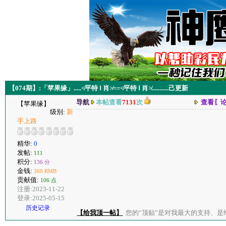
【074期】:「苹果缘」.....≮平特 Ⅰ 肖≯==≮平特 Ⅰ 肖≯...........己更新
导航
本帖查看
7131
次
查看〖
【苹果缘】
级别:
新
手上路
精华:
0
发帖:
111
积分:
136 分
金钱:
360 RMB
贡献值:
106 点
注册:2023-11-22
登录:2025-05-15
历史记录
【给我顶一帖】
您的“顶贴”是对我最大的支持、是给了我