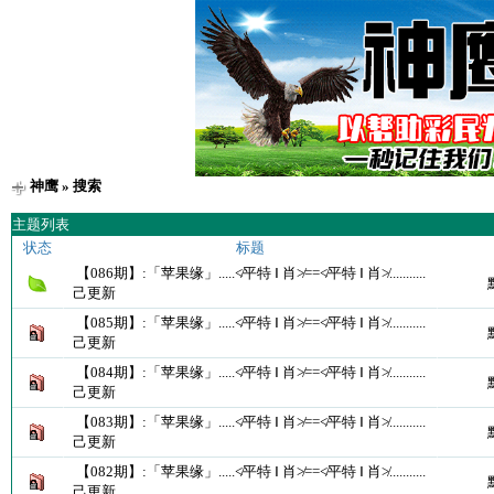
神鹰
» 搜索
主题列表
状态
标题
【086期】:「苹果缘」.....≮平特 Ⅰ 肖≯==≮平特 Ⅰ 肖≯...........
己更新
【085期】:「苹果缘」.....≮平特 Ⅰ 肖≯==≮平特 Ⅰ 肖≯...........
己更新
【084期】:「苹果缘」.....≮平特 Ⅰ 肖≯==≮平特 Ⅰ 肖≯...........
己更新
【083期】:「苹果缘」.....≮平特 Ⅰ 肖≯==≮平特 Ⅰ 肖≯...........
己更新
【082期】:「苹果缘」.....≮平特 Ⅰ 肖≯==≮平特 Ⅰ 肖≯...........
己更新