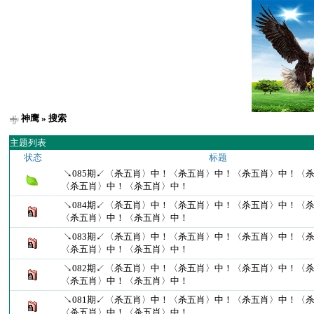
神鹰
» 搜索
主题列表
状态
标题
↘085期↙〈杀五肖〉中！〈杀五肖〉中！〈杀五肖〉中！〈
〈杀五肖〉中！〈杀五肖〉中！
↘084期↙〈杀五肖〉中！〈杀五肖〉中！〈杀五肖〉中！〈
〈杀五肖〉中！〈杀五肖〉中！
↘083期↙〈杀五肖〉中！〈杀五肖〉中！〈杀五肖〉中！〈
〈杀五肖〉中！〈杀五肖〉中！
↘082期↙〈杀五肖〉中！〈杀五肖〉中！〈杀五肖〉中！〈
〈杀五肖〉中！〈杀五肖〉中！
↘081期↙〈杀五肖〉中！〈杀五肖〉中！〈杀五肖〉中！〈
〈杀五肖〉中！〈杀五肖〉中！