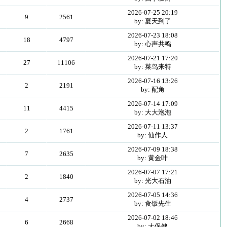
2026-07-25 20:19
9
2561
by: 夏天到了
2026-07-23 18:08
18
4797
by: 心声共鸣
2026-07-21 17:20
27
11106
by: 菜鸟来特
2026-07-16 13:26
2
2191
by: 配角
2026-07-14 17:09
11
4415
by: 大大泡泡
2026-07-11 13:37
2
1761
by: 仙作人
2026-07-09 18:38
7
2635
by: 黄金叶
2026-07-07 17:21
2
1840
by: 光大石油
2026-07-05 14:36
4
2737
by: 食饭先生
2026-07-02 18:46
6
2668
by: 大保健