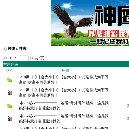
神鹰
» 搜索
<<
1
2
>>
[共
2
页]
主题列表
状态
标题
218期《◇【合大小】◇【合大小】》打造你成为千万
富翁 .财富不再是梦想！
217期《◇【合大小】◇【合大小】》打造你成为千万
富翁 .财富不再是梦想！
╬085期╬===========二连尾=号外号外 猛料二连尾我
妈妈特意打电话通知我的
╬084期╬===========二连尾=号外号外 猛料二连尾我
妈妈特意打电话通知我的
216期《◇【合大小】◇【合大小】》打造你成为千万