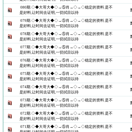
080期.◇◆大哥大◆◇→⑤肖→◇→◇稳定的资料.是不
是好料,让时间去证明,一切拭目以待
079期.◇◆大哥大◆◇→⑤肖→◇→◇稳定的资料.是不
是好料,让时间去证明,一切拭目以待
078期.◇◆大哥大◆◇→⑤肖→◇→◇稳定的资料.是不
是好料,让时间去证明,一切拭目以待
077期.◇◆大哥大◆◇→⑤肖→◇→◇稳定的资料.是不
是好料,让时间去证明,一切拭目以待
076期.◇◆大哥大◆◇→⑤肖→◇→◇稳定的资料.是不
是好料,让时间去证明,一切拭目以待
075期.◇◆大哥大◆◇→⑤肖→◇→◇稳定的资料.是不
是好料,让时间去证明,一切拭目以待
074期.◇◆大哥大◆◇→⑤肖→◇→◇稳定的资料.是不
是好料,让时间去证明,一切拭目以待
073期.◇◆大哥大◆◇→⑤肖→◇→◇稳定的资料.是不
是好料,让时间去证明,一切拭目以待
072期.◇◆大哥大◆◇→⑤肖→◇→◇稳定的资料.是不
是好料,让时间去证明,一切拭目以待
071期.◇◆大哥大◆◇→⑤肖→◇→◇稳定的资料.是不
是好料,让时间去证明,一切拭目以待