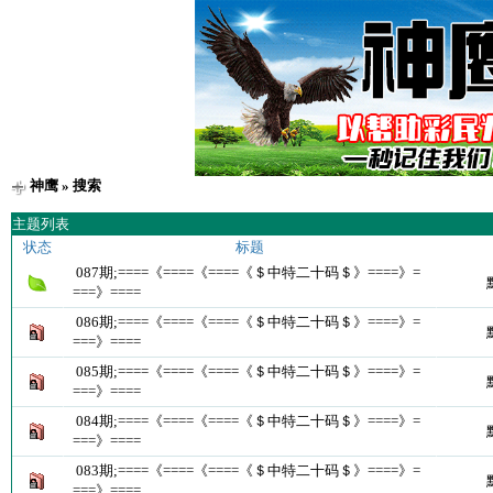
神鹰
» 搜索
主题列表
状态
标题
087期;====《====《====《＄中特二十码＄》====》=
===》====
086期;====《====《====《＄中特二十码＄》====》=
===》====
085期;====《====《====《＄中特二十码＄》====》=
===》====
084期;====《====《====《＄中特二十码＄》====》=
===》====
083期;====《====《====《＄中特二十码＄》====》=
===》====