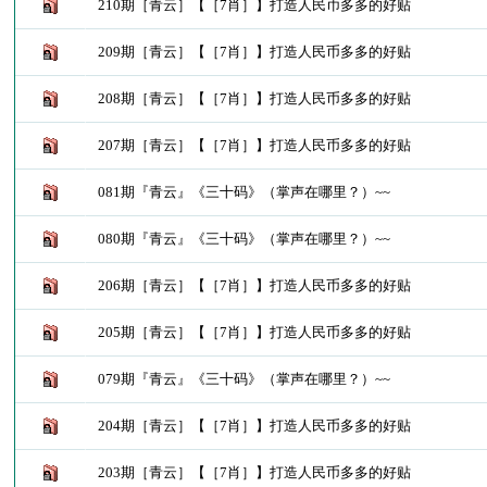
210期［青云］【［7肖］】打造人民币多多的好贴
209期［青云］【［7肖］】打造人民币多多的好贴
208期［青云］【［7肖］】打造人民币多多的好贴
207期［青云］【［7肖］】打造人民币多多的好贴
081期『青云』《三十码》（掌声在哪里？）~~
080期『青云』《三十码》（掌声在哪里？）~~
206期［青云］【［7肖］】打造人民币多多的好贴
205期［青云］【［7肖］】打造人民币多多的好贴
079期『青云』《三十码》（掌声在哪里？）~~
204期［青云］【［7肖］】打造人民币多多的好贴
203期［青云］【［7肖］】打造人民币多多的好贴