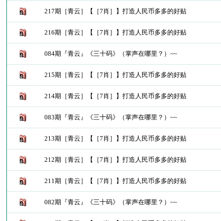
217期［青云］【［7肖］】打造人民币多多的好贴
216期［青云］【［7肖］】打造人民币多多的好贴
084期『青云』《三十码》（掌声在哪里？）~~
215期［青云］【［7肖］】打造人民币多多的好贴
214期［青云］【［7肖］】打造人民币多多的好贴
083期『青云』《三十码》（掌声在哪里？）~~
213期［青云］【［7肖］】打造人民币多多的好贴
212期［青云］【［7肖］】打造人民币多多的好贴
211期［青云］【［7肖］】打造人民币多多的好贴
082期『青云』《三十码》（掌声在哪里？）~~