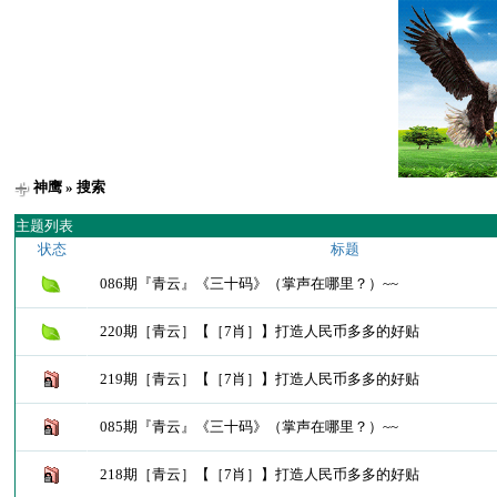
神鹰
» 搜索
主题列表
状态
标题
086期『青云』《三十码》（掌声在哪里？）~~
220期［青云］【［7肖］】打造人民币多多的好贴
219期［青云］【［7肖］】打造人民币多多的好贴
085期『青云』《三十码》（掌声在哪里？）~~
218期［青云］【［7肖］】打造人民币多多的好贴