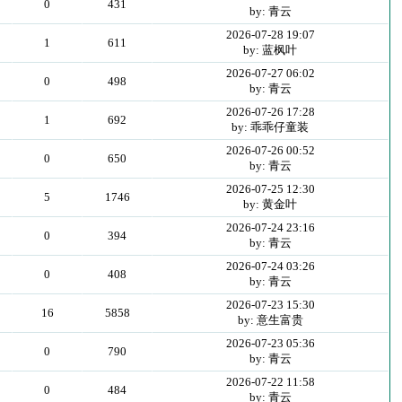
0
431
by: 青云
2026-07-28 19:07
1
611
by: 蓝枫叶
2026-07-27 06:02
0
498
by: 青云
2026-07-26 17:28
1
692
by: 乖乖仔童装
2026-07-26 00:52
0
650
by: 青云
2026-07-25 12:30
5
1746
by: 黄金叶
2026-07-24 23:16
0
394
by: 青云
2026-07-24 03:26
0
408
by: 青云
2026-07-23 15:30
16
5858
by: 意生富贵
2026-07-23 05:36
0
790
by: 青云
2026-07-22 11:58
0
484
by: 青云