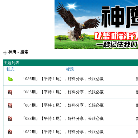
神鹰
» 搜索
主题列表
状态
标题
『086期』【平特 1 尾】，好料分享，长跟必赢
『085期』【平特 1 尾】，好料分享，长跟必赢
『084期』【平特 1 尾】，好料分享，长跟必赢
『083期』【平特 1 尾】，好料分享，长跟必赢
『082期』【平特 1 尾】，好料分享，长跟必赢