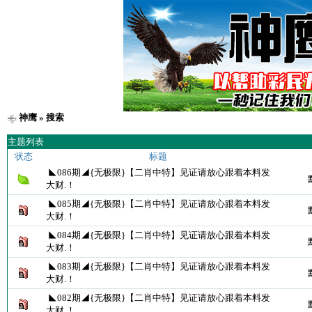
神鹰
» 搜索
主题列表
状态
标题
◣086期◢{无极限}【二肖中特】见证请放心跟着本料发
大财.！
◣085期◢{无极限}【二肖中特】见证请放心跟着本料发
大财.！
◣084期◢{无极限}【二肖中特】见证请放心跟着本料发
大财.！
◣083期◢{无极限}【二肖中特】见证请放心跟着本料发
大财.！
◣082期◢{无极限}【二肖中特】见证请放心跟着本料发
大财.！