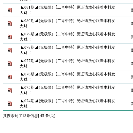
◣081期◢{无极限}【二肖中特】见证请放心跟着本料发
大财.！
◣080期◢{无极限}【二肖中特】见证请放心跟着本料发
大财.！
◣079期◢{无极限}【二肖中特】见证请放心跟着本料发
大财.！
◣078期◢{无极限}【二肖中特】见证请放心跟着本料发
大财.！
◣077期◢{无极限}【二肖中特】见证请放心跟着本料发
大财.！
◣076期◢{无极限}【二肖中特】见证请放心跟着本料发
大财.！
◣075期◢{无极限}【二肖中特】见证请放心跟着本料发
大财.！
◣074期◢{无极限}【二肖中特】见证请放心跟着本料发
大财.！
共搜索到了13条信息[ 45 条/页]