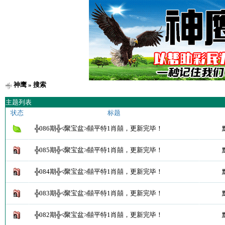
神鹰
» 搜索
主题列表
状态
标题
╬086期╬≮聚宝盆≯囍平特1肖囍，更新完毕！
╬085期╬≮聚宝盆≯囍平特1肖囍，更新完毕！
╬084期╬≮聚宝盆≯囍平特1肖囍，更新完毕！
╬083期╬≮聚宝盆≯囍平特1肖囍，更新完毕！
╬082期╬≮聚宝盆≯囍平特1肖囍，更新完毕！