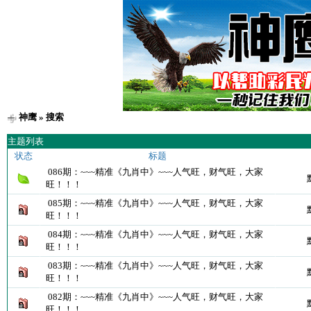
神鹰
» 搜索
主题列表
状态
标题
086期：~~~精准《九肖中》~~~人气旺，财气旺，大家
旺！！！
085期：~~~精准《九肖中》~~~人气旺，财气旺，大家
旺！！！
084期：~~~精准《九肖中》~~~人气旺，财气旺，大家
旺！！！
083期：~~~精准《九肖中》~~~人气旺，财气旺，大家
旺！！！
082期：~~~精准《九肖中》~~~人气旺，财气旺，大家
旺！！！