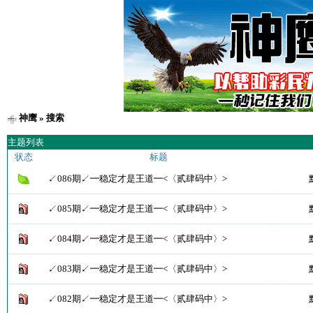
神鹰
» 搜索
主题列表
状态
标题
↙086期↙━稳定才是王道━<〈贰肆码中〉>
↙085期↙━稳定才是王道━<〈贰肆码中〉>
↙084期↙━稳定才是王道━<〈贰肆码中〉>
↙083期↙━稳定才是王道━<〈贰肆码中〉>
↙082期↙━稳定才是王道━<〈贰肆码中〉>