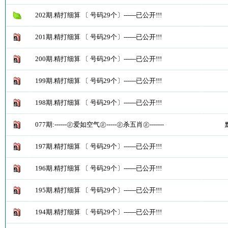
202期.精打细算 〔 号码29个〕------已公开!!!
201期.精打细算 〔 号码29个〕------已公开!!!
200期.精打细算 〔 号码29个〕------已公开!!!
199期.精打细算 〔 号码29个〕------已公开!!!
198期.精打细算 〔 号码29个〕------已公开!!!
077期:------㊣爱如空气㊣-----㊣杀五肖㊣-------
197期.精打细算 〔 号码29个〕------已公开!!!
196期.精打细算 〔 号码29个〕------已公开!!!
195期.精打细算 〔 号码29个〕------已公开!!!
194期.精打细算 〔 号码29个〕------已公开!!!