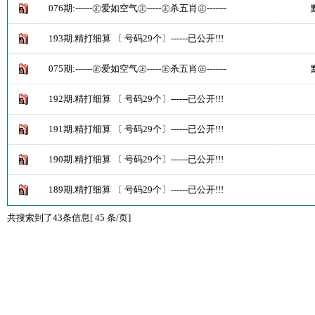
076期:------㊣爱如空气㊣-----㊣杀五肖㊣-------
193期.精打细算 〔 号码29个〕------已公开!!!
075期:------㊣爱如空气㊣-----㊣杀五肖㊣-------
192期.精打细算 〔 号码29个〕------已公开!!!
191期.精打细算 〔 号码29个〕------已公开!!!
190期.精打细算 〔 号码29个〕------已公开!!!
189期.精打细算 〔 号码29个〕------已公开!!!
共搜索到了43条信息[ 45 条/页]