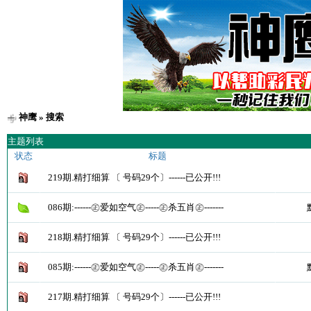
神鹰
» 搜索
主题列表
状态
标题
219期.精打细算 〔 号码29个〕------已公开!!!
086期:------㊣爱如空气㊣-----㊣杀五肖㊣-------
218期.精打细算 〔 号码29个〕------已公开!!!
085期:------㊣爱如空气㊣-----㊣杀五肖㊣-------
217期.精打细算 〔 号码29个〕------已公开!!!