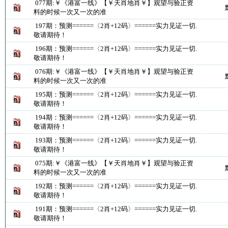
077期:￥《港富一线》【￥天肖地肖￥】观望与验正资
料的时候一次又一次的准
197期：预测======〈2肖+12码〉======实力见证一切.
敬请期待！
196期：预测======〈2肖+12码〉======实力见证一切.
敬请期待！
076期:￥《港富一线》【￥天肖地肖￥】观望与验正资
料的时候一次又一次的准
195期：预测======〈2肖+12码〉======实力见证一切.
敬请期待！
194期：预测======〈2肖+12码〉======实力见证一切.
敬请期待！
193期：预测======〈2肖+12码〉======实力见证一切.
敬请期待！
075期:￥《港富一线》【￥天肖地肖￥】观望与验正资
料的时候一次又一次的准
192期：预测======〈2肖+12码〉======实力见证一切.
敬请期待！
191期：预测======〈2肖+12码〉======实力见证一切.
敬请期待！