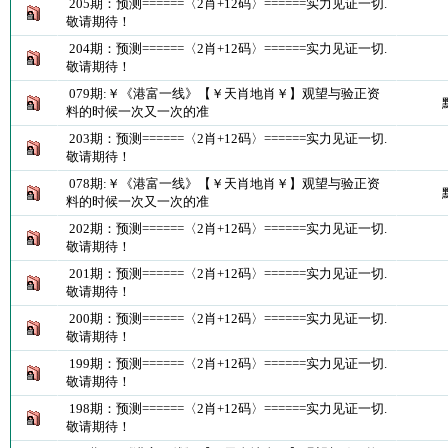
205期：预测======〈2肖+12码〉======实力见证一切.
敬请期待！
204期：预测======〈2肖+12码〉======实力见证一切.
敬请期待！
079期:￥《港富一线》【￥天肖地肖￥】观望与验正资
料的时候一次又一次的准
203期：预测======〈2肖+12码〉======实力见证一切.
敬请期待！
078期:￥《港富一线》【￥天肖地肖￥】观望与验正资
料的时候一次又一次的准
202期：预测======〈2肖+12码〉======实力见证一切.
敬请期待！
201期：预测======〈2肖+12码〉======实力见证一切.
敬请期待！
200期：预测======〈2肖+12码〉======实力见证一切.
敬请期待！
199期：预测======〈2肖+12码〉======实力见证一切.
敬请期待！
198期：预测======〈2肖+12码〉======实力见证一切.
敬请期待！