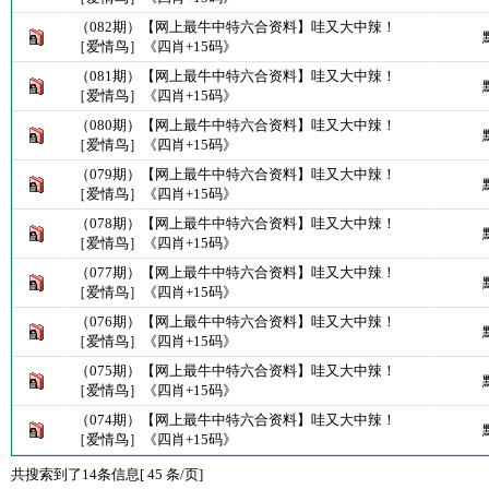
（082期）【网上最牛中特六合资料】哇又大中辣！
［爱情鸟］《四肖+15码》
（081期）【网上最牛中特六合资料】哇又大中辣！
［爱情鸟］《四肖+15码》
（080期）【网上最牛中特六合资料】哇又大中辣！
［爱情鸟］《四肖+15码》
（079期）【网上最牛中特六合资料】哇又大中辣！
［爱情鸟］《四肖+15码》
（078期）【网上最牛中特六合资料】哇又大中辣！
［爱情鸟］《四肖+15码》
（077期）【网上最牛中特六合资料】哇又大中辣！
［爱情鸟］《四肖+15码》
（076期）【网上最牛中特六合资料】哇又大中辣！
［爱情鸟］《四肖+15码》
（075期）【网上最牛中特六合资料】哇又大中辣！
［爱情鸟］《四肖+15码》
（074期）【网上最牛中特六合资料】哇又大中辣！
［爱情鸟］《四肖+15码》
共搜索到了14条信息[ 45 条/页]