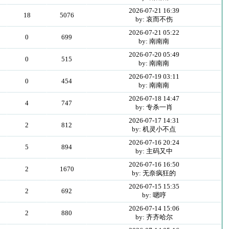
2026-07-21 16:39
18
5076
by: 哀而不伤
2026-07-21 05:22
0
699
by: 南南南
2026-07-20 05:49
0
515
by: 南南南
2026-07-19 03:11
0
454
by: 南南南
2026-07-18 14:47
4
747
by: 专杀一肖
2026-07-17 14:31
2
812
by: 机灵小不点
2026-07-16 20:24
5
894
by: 主码又中
2026-07-16 16:50
2
1670
by: 无奈疯狂的
2026-07-15 15:35
2
692
by: 嗯哼
2026-07-14 15:06
2
880
by: 齐齐哈尔