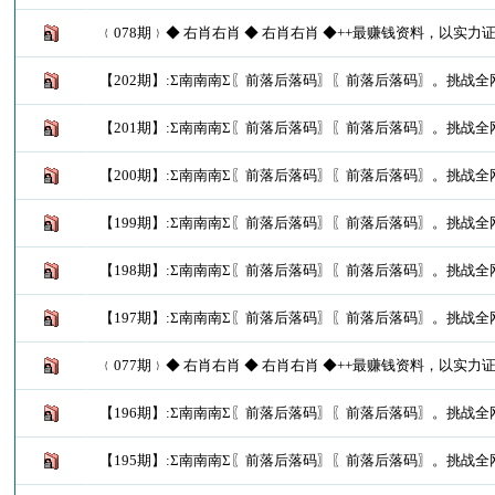
﹛078期﹜◆ 右肖右肖 ◆ 右肖右肖 ◆++最赚钱资料，以实力
【202期】:Σ南南南Σ〖前落后落码〗〖前落后落码〗。挑战全
【201期】:Σ南南南Σ〖前落后落码〗〖前落后落码〗。挑战全
【200期】:Σ南南南Σ〖前落后落码〗〖前落后落码〗。挑战全
【199期】:Σ南南南Σ〖前落后落码〗〖前落后落码〗。挑战全
【198期】:Σ南南南Σ〖前落后落码〗〖前落后落码〗。挑战全
【197期】:Σ南南南Σ〖前落后落码〗〖前落后落码〗。挑战全
﹛077期﹜◆ 右肖右肖 ◆ 右肖右肖 ◆++最赚钱资料，以实力
【196期】:Σ南南南Σ〖前落后落码〗〖前落后落码〗。挑战全
【195期】:Σ南南南Σ〖前落后落码〗〖前落后落码〗。挑战全