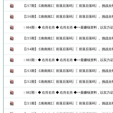
【217期】:Σ南南南Σ〖前落后落码〗〖前落后落码〗。挑战全
【216期】:Σ南南南Σ〖前落后落码〗〖前落后落码〗。挑战全
﹛084期﹜◆ 右肖右肖 ◆ 右肖右肖 ◆++最赚钱资料，以实力
【215期】:Σ南南南Σ〖前落后落码〗〖前落后落码〗。挑战全
【214期】:Σ南南南Σ〖前落后落码〗〖前落后落码〗。挑战全
﹛083期﹜◆ 右肖右肖 ◆ 右肖右肖 ◆++最赚钱资料，以实力
【213期】:Σ南南南Σ〖前落后落码〗〖前落后落码〗。挑战全
【212期】:Σ南南南Σ〖前落后落码〗〖前落后落码〗。挑战全
﹛082期﹜◆ 右肖右肖 ◆ 右肖右肖 ◆++最赚钱资料，以实力
【211期】:Σ南南南Σ〖前落后落码〗〖前落后落码〗。挑战全