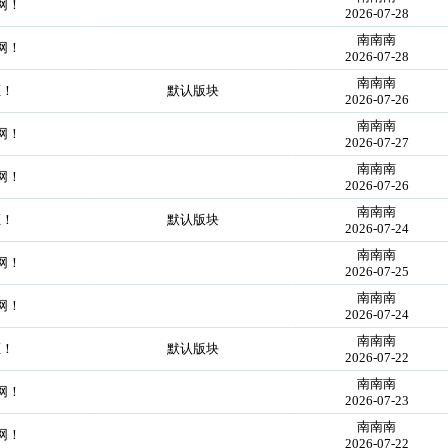
网！
2026-07-28
南南南
网！
2026-07-28
南南南
证！
默认版块
2026-07-26
南南南
网！
2026-07-27
南南南
网！
2026-07-26
南南南
证！
默认版块
2026-07-24
南南南
网！
2026-07-25
南南南
网！
2026-07-24
南南南
证！
默认版块
2026-07-22
南南南
网！
2026-07-23
南南南
网！
2026-07-22