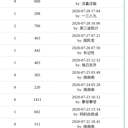
9
600
by: 没赢没输
2026-07-28 17:04
1
298
by: 一三八九
2026-07-28 16:06
2
706
by: 第三波统计
2026-07-27 07:21
1
403
by: 国民党
2026-07-26 07:50
1
442
by: 长记性
2026-07-25 12:32
1
465
by: 旭日东升
2026-07-25 03:49
0
365
by: 南南南
2026-07-24 05:28
0
220
by: 南南南
2026-07-23 16:12
6
1411
by: 攀登攀登
2026-07-23 15:14
1
602
by: 码到自然成
2026-07-22 18:41
0
311
by: 南南南