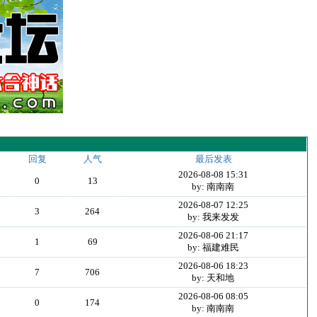
回复
人气
最后发表
2026-08-08 15:31
0
13
by: 南南南
2026-08-07 12:25
3
264
by: 我来发发
2026-08-06 21:17
1
69
by: 福建难民
2026-08-06 18:23
7
706
by: 天和地
2026-08-06 08:05
0
174
by: 南南南