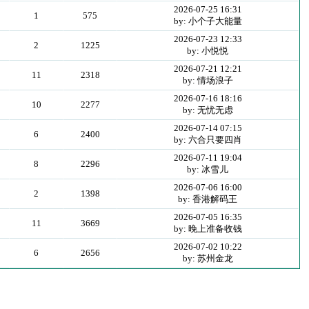
2026-07-25 16:31
1
575
by: 小个子大能量
2026-07-23 12:33
2
1225
by: 小悦悦
2026-07-21 12:21
11
2318
by: 情场浪子
2026-07-16 18:16
10
2277
by: 无忧无虑
2026-07-14 07:15
6
2400
by: 六合只要四肖
2026-07-11 19:04
8
2296
by: 冰雪儿
2026-07-06 16:00
2
1398
by: 香港解码王
2026-07-05 16:35
11
3669
by: 晚上准备收钱
2026-07-02 10:22
6
2656
by: 苏州金龙