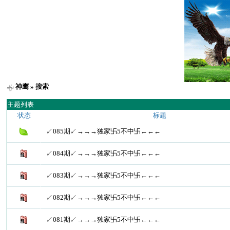
神鹰
» 搜索
主题列表
状态
标题
↙085期↙→→→独家卐5不中卐←←←
↙084期↙→→→独家卐5不中卐←←←
↙083期↙→→→独家卐5不中卐←←←
↙082期↙→→→独家卐5不中卐←←←
↙081期↙→→→独家卐5不中卐←←←