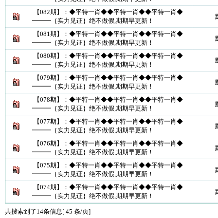
【082期】：◆平特一肖◆◆平特一肖◆◆平特一肖◆
━━━｛实力见证｝绝不做假,期期早更新！
【081期】：◆平特一肖◆◆平特一肖◆◆平特一肖◆
━━━｛实力见证｝绝不做假,期期早更新！
【080期】：◆平特一肖◆◆平特一肖◆◆平特一肖◆
━━━｛实力见证｝绝不做假,期期早更新！
【079期】：◆平特一肖◆◆平特一肖◆◆平特一肖◆
━━━｛实力见证｝绝不做假,期期早更新！
【078期】：◆平特一肖◆◆平特一肖◆◆平特一肖◆
━━━｛实力见证｝绝不做假,期期早更新！
【077期】：◆平特一肖◆◆平特一肖◆◆平特一肖◆
━━━｛实力见证｝绝不做假,期期早更新！
【076期】：◆平特一肖◆◆平特一肖◆◆平特一肖◆
━━━｛实力见证｝绝不做假,期期早更新！
【075期】：◆平特一肖◆◆平特一肖◆◆平特一肖◆
━━━｛实力见证｝绝不做假,期期早更新！
【074期】：◆平特一肖◆◆平特一肖◆◆平特一肖◆
━━━｛实力见证｝绝不做假,期期早更新！
共搜索到了14条信息[ 45 条/页]